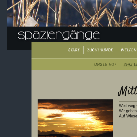
START
ZUCHTHUNDE
WELPEN
UNSER HOF
SPAZI
Mit
Weit weg 
Wir gehen
Auf Wiese