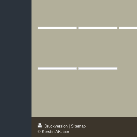
Druckversion
|
Sitemap
© Kerstin Aßlaber